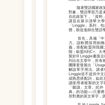
隨著雙語國家政
對象，雙語學習乃是
在此政策下，「資料
講旨在展示清華大學
「Linggle」系列，包含R 
體，盼促進師生雙語
首先，具備「中英
力。該軟體採用劍橋辭典（
義，搭配歐盟與我國
階：歐盟A到C+、大
製於R Linggl
列出在文章中，所有
團隊更發展出「Usa
解該單字用法。講者
Linggle並不提供
或熟悉搭配詞，如此更
讀使用者複製的文字
「聽讀」文章。此外，
典」的功能──只要
所對應的英文單字，
至於Linggle