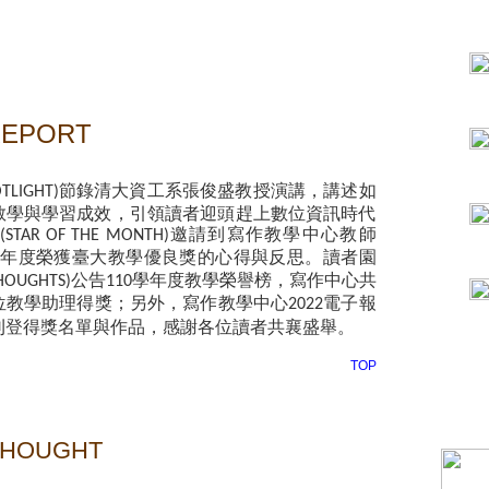
REPORT
節錄清大資工系張俊盛教授演講，講述如
OTLIGHT)
教學與學習成效，引領讀者迎頭趕上數位資訊時代
邀請到寫作教學中心教師
(STAR OF THE MONTH)
年度榮獲臺大教學優良獎的心得與反思。讀者園
公告
學年度教學榮譽榜，寫作中心共
HOUGHTS)
110
位教學助理得獎；另外，寫作教學中心
電子報
2022
刊登得獎名單與作品，感謝各位讀者共襄盛舉。
TOP
THOUGHT