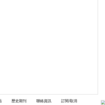
站
歷史期刊
聯絡資訊
訂閱/取消