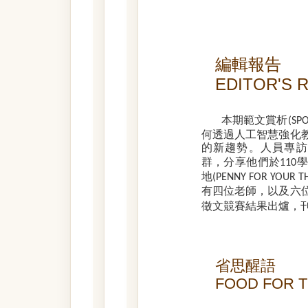
編輯報告
EDITOR'S 
本期範文賞析
(SP
何透過人工智慧強化
的新趨勢。人員專訪
群，分享他們於
學
110
地
(PENNY FOR YOUR T
有四位老師，以及六
徵文競賽結果出爐，
省思醒語
FOOD FOR 