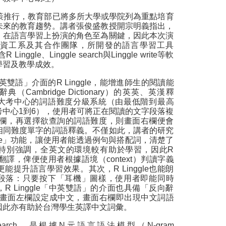
策推行，教育部已將多所大學或學院列為重點培育
未來的教育趨勢。講者張俊盛教授開宗明義指出，
」在語言學習上扮演的角色至為關鍵，因此本次演
資工系及其合作團隊，所開發的語言學習工具
Linggle、Linggle search與Linggle write等軟
學習及教學成效。
雙語」介面的R Linggle，能增進師生的閱讀能
Cambridge Dictionary）的英英、英漢釋
大考中心的詞語難度分級系統（由最低階到最高
考中心1到6），使用者可將正在閱讀的文字段落複
e畫面左欄，再選擇欲查詢的詞語難度，則畫面右欄便會
相同難度單字的詞語釋義。不僅如此，講者的研究
ge」功能，讓使用者能透過例句與搭配詞，清楚了
特別強調，全英文的環境較有助於學習，因此R
中文翻譯，俾便使用者根據語境（context）判讀字義
能提升語言學習效果。其次，R Linggle也能朗
段落：只要按下「耳機」圖樣，使用者即能同時
R Linggle「中英雙語」的介面也具備「反向辭
將畫面左欄設定成中文，畫面右欄即出現中文詞語
因此亦有助於台灣學生英譯中文詞彙。
 Search，是根據N元語言語法模型（N-gram