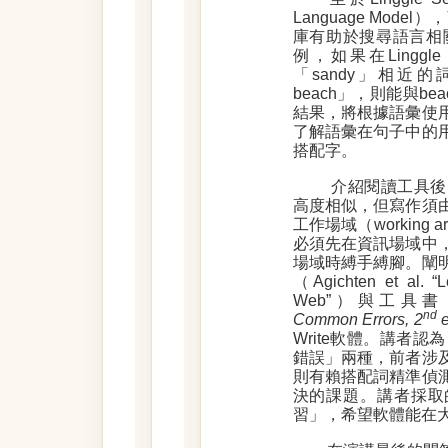
Language Mo
庫有助於搜尋語言相
例，如果在Linggle
「sandy」相近
beach」，則能與
結果，將根據語彙使
了解語彙在句子中的
搭配字。
介紹閱讀工具後
高度相似，但寫作須
工作場域（working a
必須先在資訊場域中
場域時縛手縛腳。闡
（Agichten et al. “L
Web”）與工具書（Tur
nd
Common Errors, 2
e
Write軟體。講者
錯誤」兩種，前者涉
則有賴搭配詞精準偵
決的課題。講者採取的方
習」，希望軟體能在