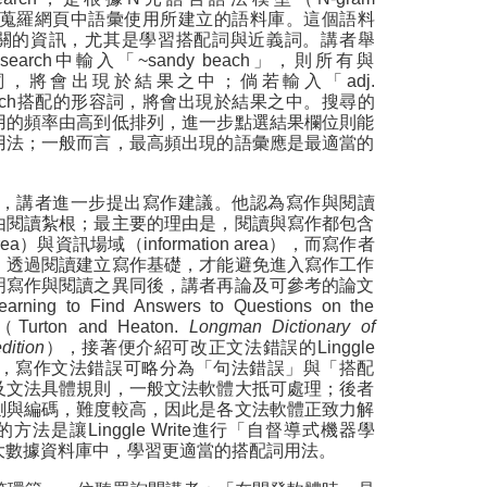
del），蒐羅網頁中語彙使用所建立的語料庫。這個語料
關的資訊，尤其是學習搭配詞與近義詞。講者舉
 search中輸入「~sandy beach」，則所有與
的詞，將會出現於結果之中；倘若輸入「adj.
beach搭配的形容詞，將會出現於結果之中。搜尋的
用的頻率由高到低排列，進一步點選結果欄位則能
用法；一般而言，最高頻出現的語彙應是最適當的
，講者進一步提出寫作建議。他認為寫作與閱讀
由閱讀紮根；最主要的理由是，閱讀與寫作都包含
rea）與資訊場域（information area），而寫作者
，透過閱讀建立寫作基礎，才能避免進入寫作工作
明寫作與閱讀之異同後，講者再論及可參考的論文
earning to Find Answers to Questions on the
ton and Heaton.
Longman Dictionary of
dition
），接著便介紹可改正文法錯誤的Linggle
認為，寫作文法錯誤可略分為「句法錯誤」與「搭配
及文法具體規則，一般文法軟體大抵可處理；後者
測與編碼，難度較高，因此是各文法軟體正致力解
法是讓Linggle Write進行「自督導式機器學
大數據資料庫中，學習更適當的搭配詞用法。