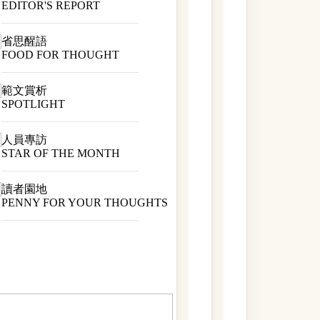
EDITOR'S REPORT
省思醒語
FOOD FOR THOUGHT
範文賞析
SPOTLIGHT
人員專訪
STAR OF THE MONTH
讀者園地
PENNY FOR YOUR THOUGHTS