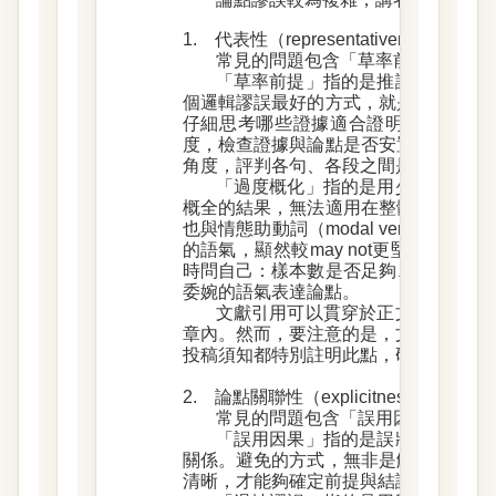
1. 代表性（representativeness）問題
常見的問題包含「草率前提」與「
「草率前提」指的是推論前提不成
個邏輯謬誤最好的方式，就是在寫作前
仔細思考哪些證據適合證明論點。而我
度，檢查證據與論點是否安置於整篇文
角度，評判各句、各段之間是否關聯且
「過度概化」指的是用少數例子就
概全的結果，無法適用在整體的案例上
也與情態助動詞（modal verb）的誤用
的語氣，顯然較may not更堅決許多
時問自己：樣本數是否足夠、是否具備
委婉的語氣表達論點。
文獻引用可以貫穿於正文的每一部
章內。然而，要注意的是，文獻引用不宜出現
投稿須知都特別註明此點，研究者在撰
2. 論點關聯性（explicitness of relat
常見的問題包含「誤用因果」、「
「誤用因果」指的是誤將時間發生
關係。避免的方式，無非是解釋推論過
清晰，才能夠確定前提與結論具因果關