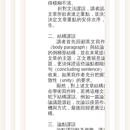
得模糊不清。
針對文法謬誤，講者認為直接避免
文章所欲表達之重點，並決定句意與句
決定文章重點的安排次序，並輔以適當
生。
二、結構謬誤
講者首先回顧英文寫作的基本原則：前言
（body paragraph）與結論（conc
的倒梯形結構，並在末尾提出論旨句（thesi
文章的主題；正文應留意論點間的平行
題，更須保證這些論點都能與前言的主
句（concluding sentence）回
收束。如果寫作者充分把握這種文章結
致性（unity）的要求。
顯然，對上述文章結構的扭曲，就
在學術寫作時，若將這種文章結構的思
犯下結構謬誤。例如一篇論述預防子宮
論議題源起，次論以疫苗作為解決方法
機與方式，最後回歸更廣泛的醫學研究
構。
三、論點謬誤
論點謬誤較為複雜，講者在此又區