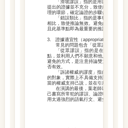
「滑坡謬誤」指的是用因果推論去
提出的證據並不充分，致使結論不合理
理的環節，確定論證的步驟合理而非無
「錯誤類比」指的是事物相比時，
相比，致使推論無效。避免的方式，便
且此基準點即為最重要的推論依據。
3. 證據適宜性（appropriateness of e
常見的問題包含「從眾謬誤」與「
「從眾謬誤」指的是在論證時引述
點，並利用人們不願意和他人持論相異
避免的方式，是注意持論雙方的立場，
否有效。
「訴諸權威的謬度」指的是訴諸權
的對象，實際上不具備支持論點的專業
當的權威支持己說，並在引用後給予充
在演講的最後，葉老師以四個對同
己書寫所常犯的謬誤、論證時選擇正確
用太過強烈的語氣行文、避免下太過一