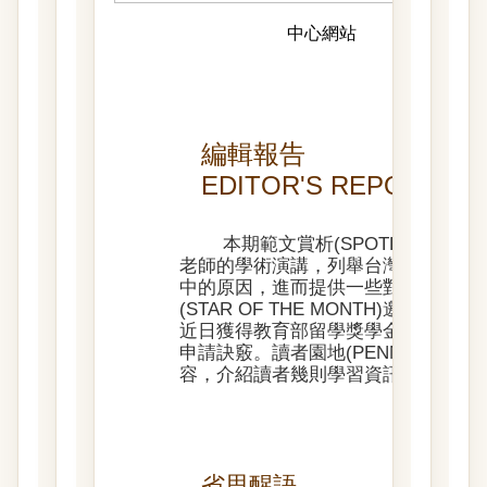
中心網站
歷史期刊
編輯報告
EDITOR'S REPORT
本期範文賞析(SPOTLIGHT
老師的學術演講，列舉台灣學生寫作
中的原因，進而提供一些對策來提升
(STAR OF THE MONTH)邀請
近日獲得教育部留學獎學金的殊榮，
申請訣竅。讀者園地(PENNY FOR YO
容，介紹讀者幾則學習資訊視覺化的
省思醒語