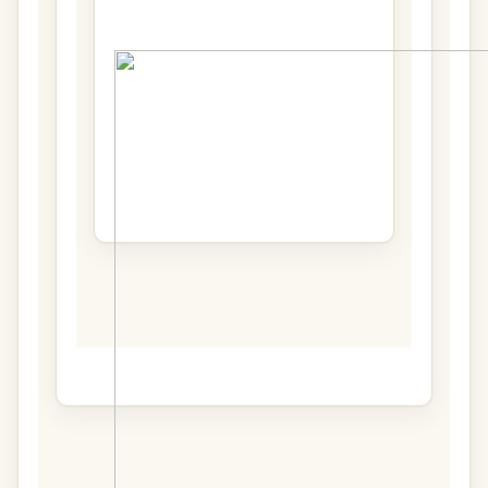
臺灣大學寫作教學中心以提升本校研究生的學術寫作能力
國立臺灣大學寫作教學