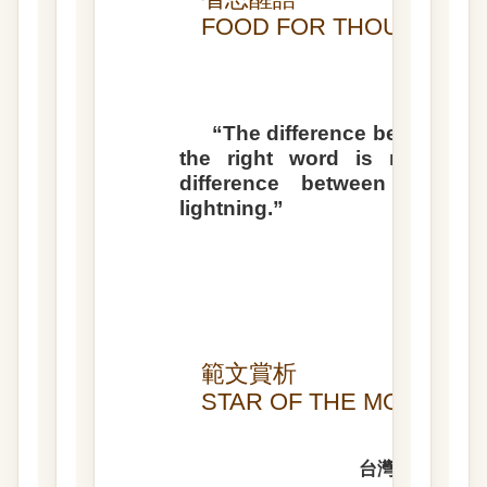
FOOD FOR THOUGHT
“The difference between th
the right word is really a 
difference between the l
lightning.”
範文賞析
STAR OF THE MONTH
台灣學生寫作