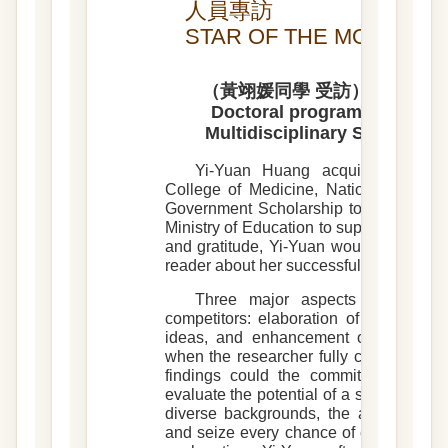
人員專訪
STAR OF THE MONTH
（黃翊媛同學 受訪）（Interviewe
Doctoral program, Life Sci
Multidisciplinary Sciences,
Yi-Yuan Huang acquires her M.S
College of Medicine, National Taiwan
Government Scholarship to Study Abr
Ministry of Education to support her doc
and gratitude, Yi-Yuan would like to 
reader about her successful scholarship
Three major aspects contribute
competitors: elaboration of scientific 
ideas, and enhancement of cross-disc
when the researcher fully clarifies the 
findings could the committee membe
evaluate the potential of a study. Faci
diverse backgrounds, the applicant sh
and seize every chance of explanation. 