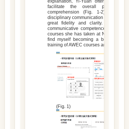
explanation, Yi-Yuan often utilizes 
facilitate the overall process o
comprehension (Fig. 1-2). Then, it
disciplinary communication skills to ensu
great fidelity and clarity. Yi-Yuan a
communicative competence to a series
courses she has taken at National Taiwa
find myself becoming a better commu
training of AWEC courses and instructor
(Fig. 1)