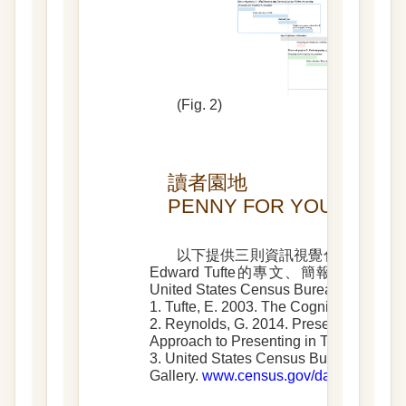
(Fig. 2)
讀者園地
PENNY FOR YOUR THO
以下提供三則資訊視覺化的學習參
Edward Tufte的專文、簡報資訊視覺化
United States Census Bureau
1. Tufte, E. 2003. The Cognitive Style o
2. Reynolds, G. 2014. Presentation Zen
Approach to Presenting in Today’s Worl
3. United States Census Bureau. Data V
Gallery.
www.census.gov/dataviz/