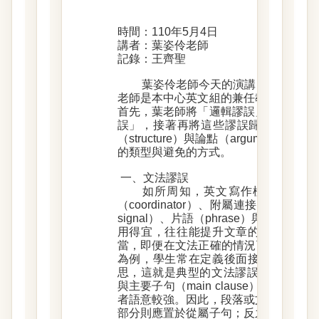
(演講摘記
時間：1
10年5月
4日
講者：葉姿伶老師
記錄：王齊聖
葉姿伶老師今天的演講，旨在介紹
老師是本中心英文組的兼任教師，因此
首先，葉老師將「邏輯謬誤」定義為「
誤」，接著再將這些謬誤歸納為三個層次
（structure）與論點（argumen
的類型與避免的方式。
一、文法謬誤
如所周知，英文寫作極重文法；
（coordinator）、附屬連接詞（subordi
signal）、片語（phrase）與連接副詞（co
用得宜，往往能提升文章的流暢度。然
當，即便在文法正確的情況下，謬誤仍容易
為例，學生常在定義後面接這個轉折標
思，這就是典型的文法謬誤。此外，從屬子句（s
與主要子句（main clause）在文
者語意較強。因此，段落或文章的重點
部分則應置於從屬子句；反之，即成為