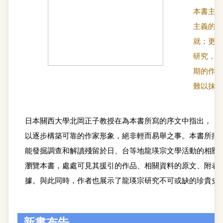
本書主要
主義的研
就；更以
研究，朝
期的作家
難以抹滅
日本關西大學北岡正子教授在為本書所寫的序文中指出，「
以逐步構築可靠的作家形象，絕非輕而易舉之事。本書所描
能發掘調查和解讀殘留於日、台等地龍瑛宗文學活動的相關
瀏覽本書，處處可見其援引的作品、相關資料的原文、附表
據。與此同時，作者也展示了龍瑛宗研究不可或缺的珍貴史
新書布告