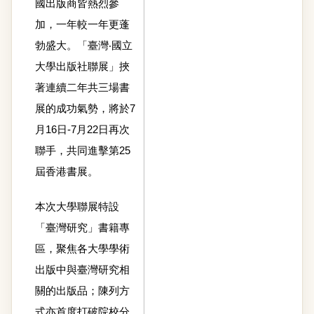
國出版商皆熱烈參
加，一年較一年更蓬
勃盛大。「臺灣‧國立
大學出版社聯展」挾
著連續二年共三場書
展的成功氣勢，將於7
月16日-7月22日再次
聯手，共同進擊第25
屆香港書展。
本次大學聯展特設
「臺灣研究」書籍專
區，聚焦各大學學術
出版中與臺灣研究相
關的出版品；陳列方
式亦首度打破院校分